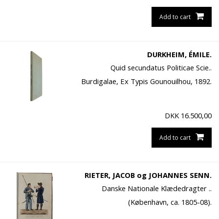
Add to cart
DURKHEIM, ÉMILE.
Quid secundatus Politicae Scie..
Burdigalae, Ex Typis Gounouilhou, 1892.
DKK
16.500,00
Add to cart
RIETER, JACOB og JOHANNES SENN.
Danske Nationale Klædedragter ..
(København, ca. 1805-08).