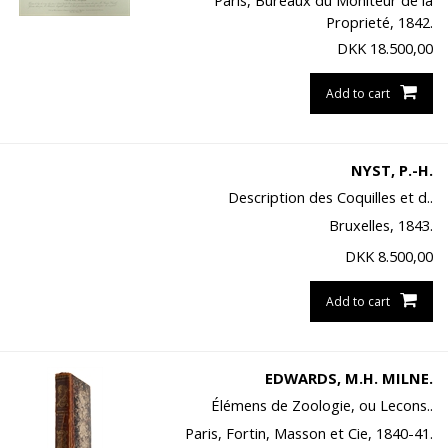
Paris, Bureaux du Moniteur de la
Proprieté, 1842.
DKK
18.500,00
Add to cart
NYST, P.-H.
Description des Coquilles et d..
Bruxelles, 1843.
DKK
8.500,00
Add to cart
EDWARDS, M.H. MILNE.
Élémens de Zoologie, ou Lecons..
Paris, Fortin, Masson et Cie, 1840-41.