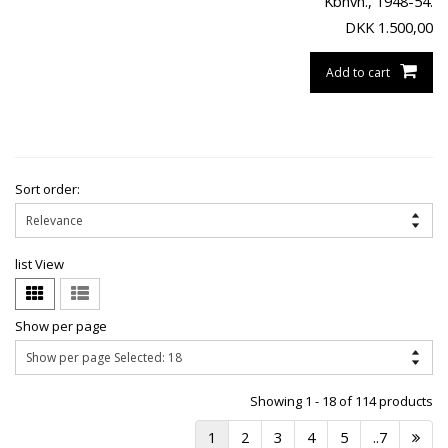
Kbhvn., 1948-54.
DKK
1.500,00
Add to cart
Sort order:
list View
Show per page
Showing 1 - 18 of 114 products
1
2
3
4
5
..7