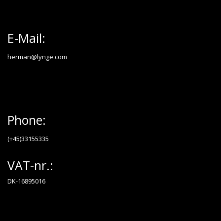
E-Mail:
herman@lynge.com
Phone:
(+45)33155335
VAT-nr.:
DK-16895016