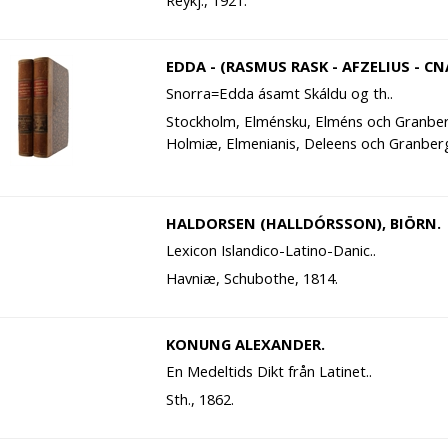
Reykj., 1921.
EDDA - (RASMUS RASK - AFZELIUS - CN
Snorra=Edda ásamt Skáldu og th..
Stockholm, Elménsku, Elméns och Granber
Holmiæ, Elmenianis, Deleens och Granberg
HALDORSEN (HALLDÓRSSON), BIÖRN.
Lexicon Islandico-Latino-Danic..
Havniæ, Schubothe, 1814.
KONUNG ALEXANDER.
En Medeltids Dikt från Latinet..
Sth., 1862.