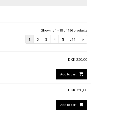
Showing 1 - 18 of 196 products
1
2
3
4
5
..11
DKK
250,00
Add to cart
DKK
350,00
Add to cart