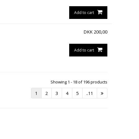
Add to cart
DKK
200,00
Add to cart
Showing 1 - 18 of 196 products
1
2
3
4
5
..11