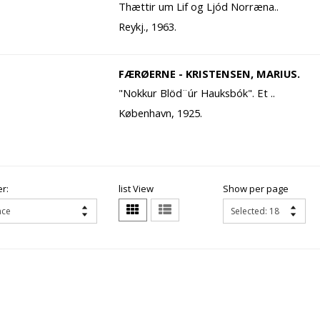
Thættir um Lif og Ljód Norræna..
Reykj., 1963.
FÆRØERNE - KRISTENSEN, MARIUS.
"Nokkur Blöd¨úr Hauksbók". Et ..
København, 1925.
r:
list View
Show per page