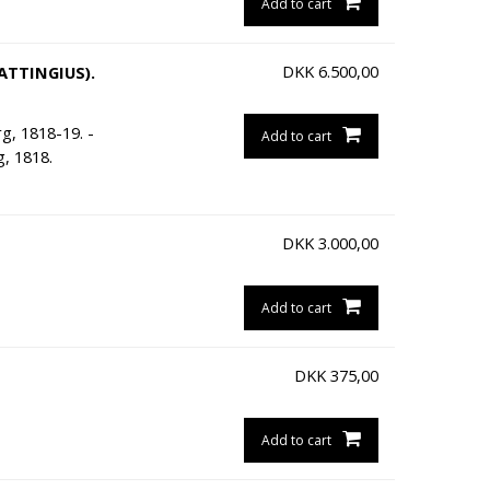
Add to cart
DKK
6.500,00
ATTINGIUS).
g, 1818-19. -
Add to cart
, 1818.
DKK
3.000,00
Add to cart
DKK
375,00
Add to cart