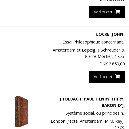
Add to cart
LOCKE, JOHN.
Essai Philosophique concernant..
Amsterdam et Leipzig, J. Schreuder &
Pierre Mortier, 1755.
DKK
2.850,00
Add to cart
[HOLBACH, PAUL HENRY THIRY,
BARON D'].
Système social, ou principes n..
London [recte: Amsterdam, M.M. Rey],
1773.