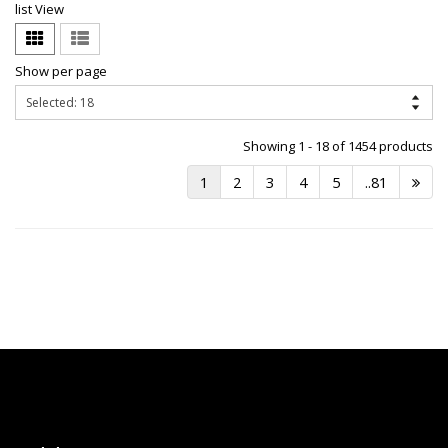
list View
Show per page
Showing 1 - 18 of 1454 products
1
2
3
4
5
..81