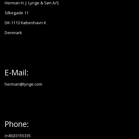
Herman H. J. Lynge & Søn A/S
Silkegade 11
DK-1113 København K
Denmark
E-Mail:
herman@lynge.com
Phone:
(+45)33155335