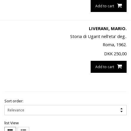
Add to cart
LIVERANI, MARIO.
Storia di Ugarit nell'eta' deg..
Roma, 1962.
DKK
250,00
Add to cart
Sort order:
list View