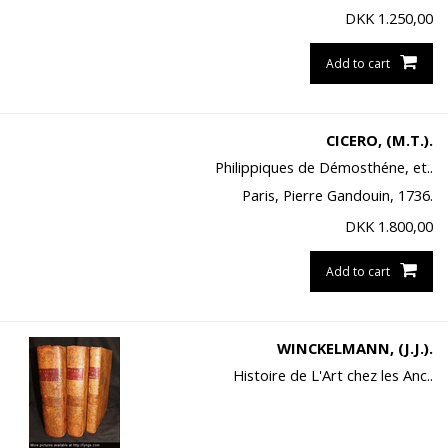
DKK
1.250,00
Add to cart
CICERO, (M.T.).
Philippiques de Démosthéne, et..
Paris, Pierre Gandouin, 1736.
DKK
1.800,00
Add to cart
WINCKELMANN, (J.J.).
Histoire de L'Art chez les Anc..