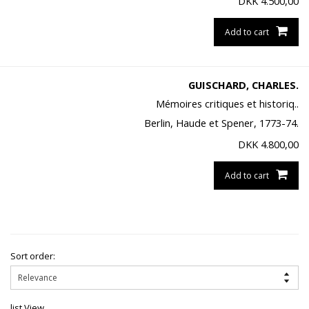
DKK
4.500,00
Add to cart
GUISCHARD, CHARLES.
Mémoires critiques et historiq..
Berlin, Haude et Spener, 1773-74.
DKK
4.800,00
Add to cart
Sort order:
list View