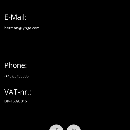
E-Mail:
herman@lynge.com
Phone:
(+45)33155335
VAT-nr.:
DK-16895016