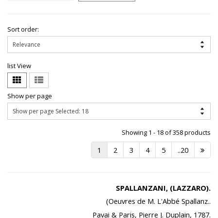
Sort order:
list View
Show per page
Showing 1 - 18 of 358 products
1
2
3
4
5
..20
SPALLANZANI, (LAZZARO).
(Oeuvres de M. L'Abbé Spallanz..
Pavai & Paris, Pierre J. Duplain, 1787.