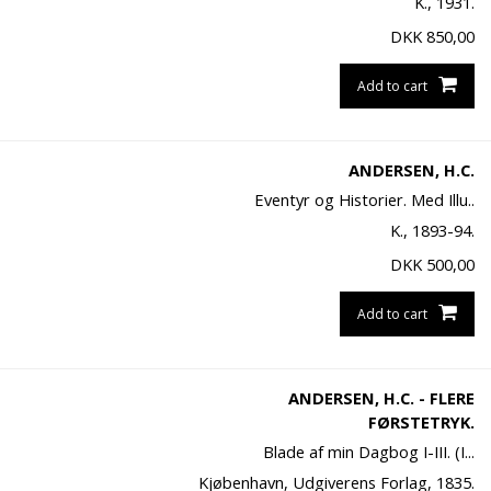
K., 1931.
DKK
850,00
Add to cart
ANDERSEN, H.C.
Eventyr og Historier. Med Illu..
K., 1893-94.
DKK
500,00
Add to cart
ANDERSEN, H.C. - FLERE
FØRSTETRYK.
Blade af min Dagbog I-III. (I...
Kjøbenhavn, Udgiverens Forlag, 1835.