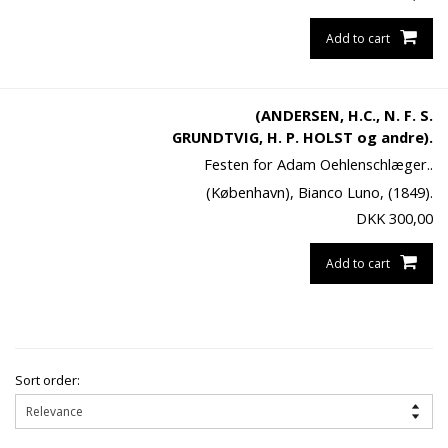
Add to cart
(ANDERSEN, H.C., N. F. S.
GRUNDTVIG, H. P. HOLST og andre).
Festen for Adam Oehlenschlæger..
(København), Bianco Luno, (1849).
DKK
300,00
Add to cart
Sort order: