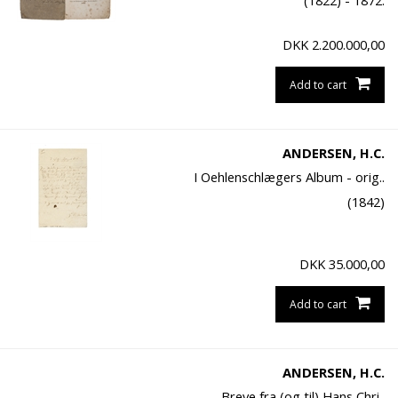
(1822) - 1872.
DKK
2.200.000,00
Add to cart
ANDERSEN, H.C.
I Oehlenschlægers Album - orig..
(1842)
DKK
35.000,00
Add to cart
ANDERSEN, H.C.
- Breve fra (og til) Hans Chri..