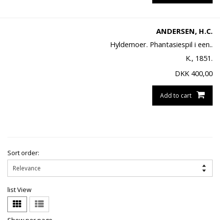
ANDERSEN, H.C.
Hyldemoer. Phantasiespil i een..
K., 1851.
DKK
400,00
Add to cart
Sort order:
list View