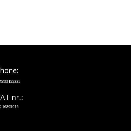
hone:
45)33155335
AT-nr.:
-16895016