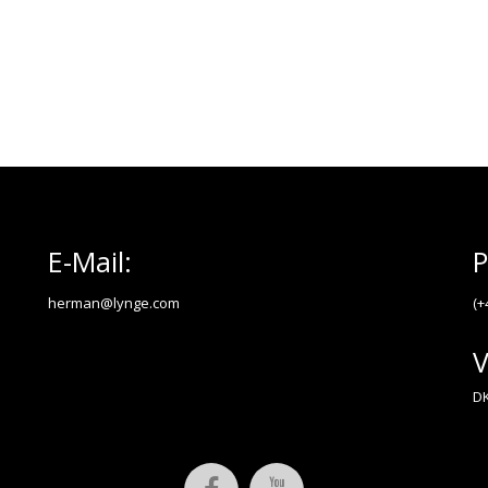
E-Mail:
P
herman@lynge.com
(+
V
DK