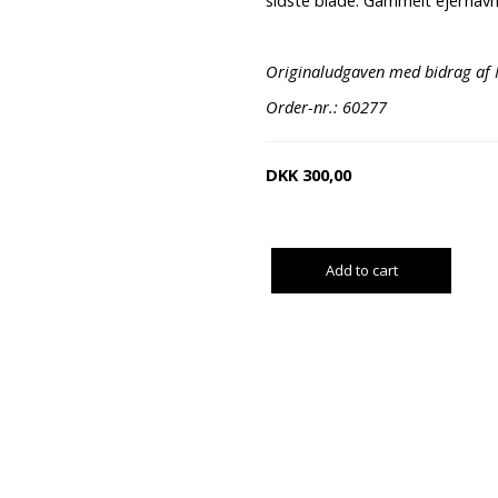
sidste blade. Gammelt ejernavn
Originaludgaven med bidrag af H
Order-nr.: 60277
DKK
300,00
Add to cart