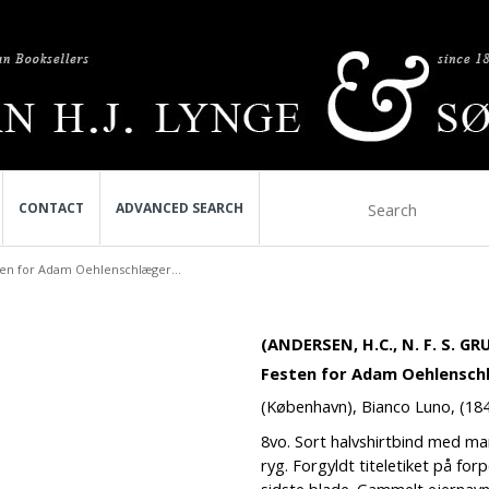
CONTACT
ADVANCED SEARCH
en for Adam Oehlenschlæger...
(ANDERSEN, H.C., N. F. S. G
Festen for Adam Oehlenschl
(København), Bianco Luno, (184
8vo. Sort halvshirtbind med m
ryg. Forgyldt titeletiket på fo