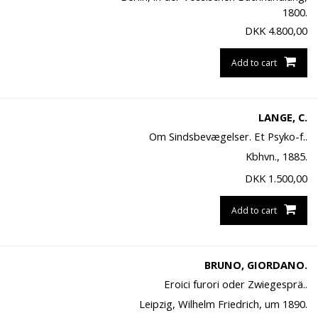
1800.
DKK
4.800,00
Add to cart
LANGE, C.
Om Sindsbevægelser. Et Psyko-f..
Kbhvn., 1885.
DKK
1.500,00
Add to cart
BRUNO, GIORDANO.
Eroici furori oder Zwiegesprä..
Leipzig, Wilhelm Friedrich, um 1890.