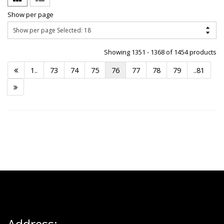
Show per page
Showing 1351 - 1368 of 1454 products
1..
73
74
75
76
77
78
79
..81