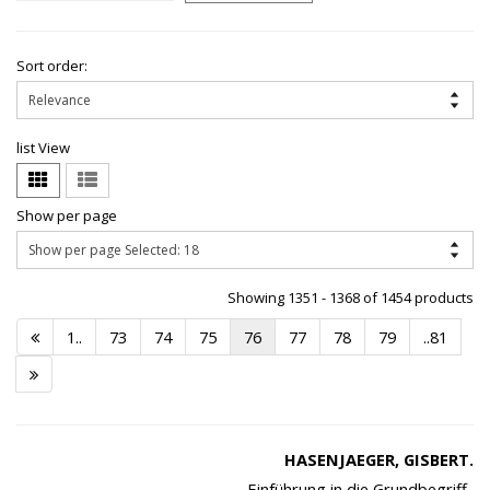
Sort order:
list View
Show per page
Showing 1351 - 1368 of 1454 products
1..
73
74
75
76
77
78
79
..81
HASENJAEGER, GISBERT.
Einführung in die Grundbegriff..