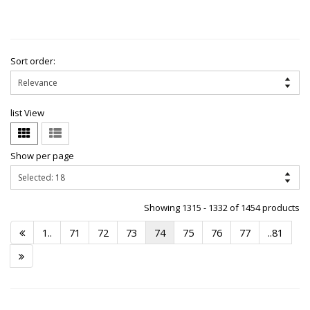
Sort order:
list View
Show per page
Showing 1315 - 1332 of 1454 products
1..
71
72
73
74
75
76
77
..81