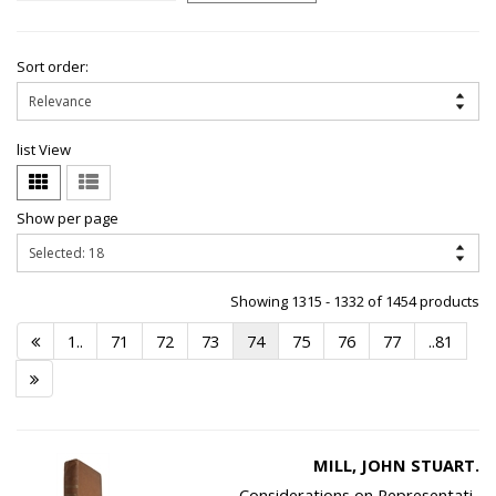
Sort order:
list View
Show per page
Showing 1315 - 1332 of 1454 products
1..
71
72
73
74
75
76
77
..81
MILL, JOHN STUART.
Considerations on Representati..