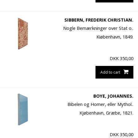
SIBBERN, FREDERIK CHRISTIAN.
Nogle Bemærkninger over Stat o..
Kiøbenhavn, 1849.
DKK
350,00
Add to cart
BOYE, JOHANNES.
Bibelen og Homer, eller Mythol..
Kjøbenhavn, Græbe, 1821.
DKK
350,00