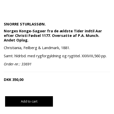
SNORRE STURLASSØN.
Norges Konge-Sagaer fra de ældste Tider indtil Aar
efter Christi Fødsel 1177. Oversatte af P.A. Munch.
Andet Oplag.
Christiania, Feilberg & Landmark, 1881.
Samt. hldrbd. med rygforgyldning og rygtitel. XXXVIII,560 pp.
Order-nr.: 33691
DKK
350,00
Add to cart