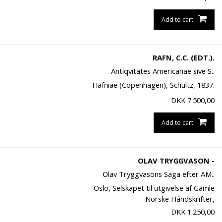
Add to cart
RAFN, C.C. (EDT.).
Antiqvitates Americanae sive S..
Hafniae (Copenhagen), Schultz, 1837.
DKK
7.500,00
Add to cart
OLAV TRYGGVASON -
Olav Tryggvasons Saga efter AM..
Oslo, Selskapet til utgivelse af Gamle
Norske Håndskrifter,
DKK
1.250,00