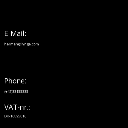
E-Mail:
herman@lynge.com
Phone:
(+45)33155335
VAT-nr.:
DK-16895016