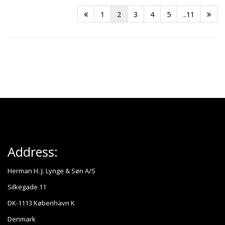
1
2
3
4
5
..11
Address:
Herman H. J. Lynge & Søn A/S
Silkegade 11
DK-1113 København K
Denmark