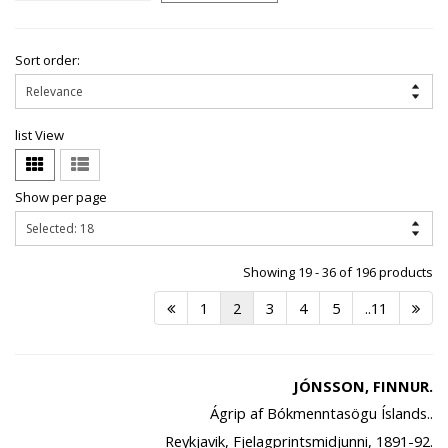
Sort order:
list View
Show per page
Showing 19 - 36 of 196 products
1
2
3
4
5
..11
JÓNSSON, FINNUR.
Ágrip af Bókmenntasögu Íslands..
Reykjavik, Fjelagprintsmidjunni, 1891-92.