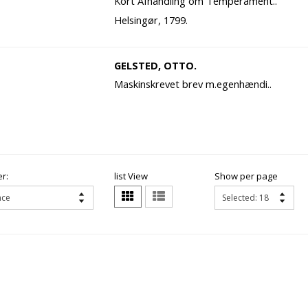
Kort Afhandling om Temperament..
Helsingør, 1799.
GELSTED, OTTO.
Maskinskrevet brev m.egenhændi..
r:
list View
Show per page