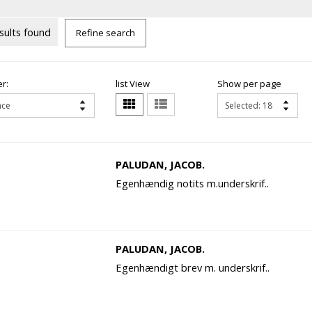
sults found
Refine search
r:
list View
Show per page
PALUDAN, JACOB.
Egenhændig notits m.underskrif..
PALUDAN, JACOB.
Egenhændigt brev m. underskrif..