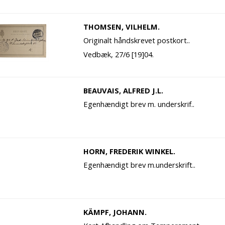
THOMSEN, VILHELM.
Originalt håndskrevet postkort..
Vedbæk, 27/6 [19]04.
BEAUVAIS, ALFRED J.L.
Egenhændigt brev m. underskrif..
HORN, FREDERIK WINKEL.
Egenhændigt brev m.underskrift..
KÄMPF, JOHANN.