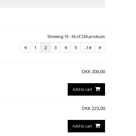
Showing 19 - 36 of 236 products
1
2
3
4
5
..14
DKK
200,00
Add to cart
DKK
225,00
Add to cart