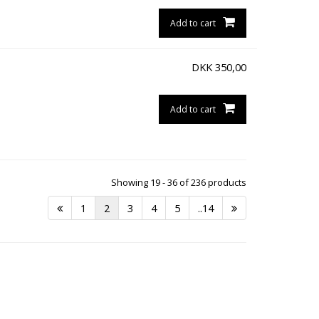
Add to cart
DKK
350,00
Add to cart
Showing 19 - 36 of 236 products
1
2
3
4
5
..14