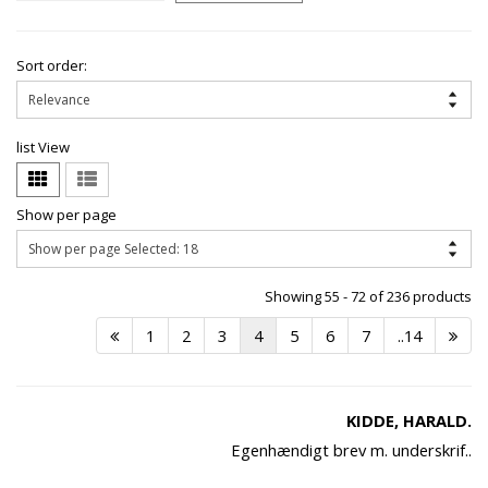
Sort order:
list View
Show per page
Showing 55 - 72 of 236 products
1
2
3
4
5
6
7
..14
KIDDE, HARALD.
Egenhændigt brev m. underskrif..