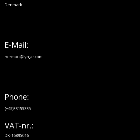
Denmark
E-Mail:
herman@lynge.com
Phone:
(+45)33155335
VAT-nr.:
DK-16895016