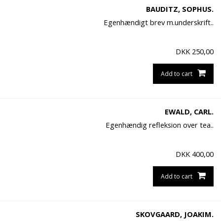
BAUDITZ, SOPHUS.
Egenhændigt brev m.underskrift..
DKK
250,00
Add to cart
EWALD, CARL.
Egenhændig refleksion over tea..
DKK
400,00
Add to cart
SKOVGAARD, JOAKIM.