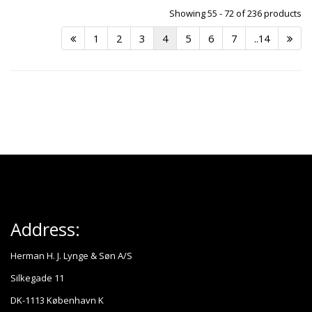
Showing 55 - 72 of 236 products
1
2
3
4
5
6
7
..14
Address:
Herman H. J. Lynge & Søn A/S
Silkegade 11
DK-1113 København K