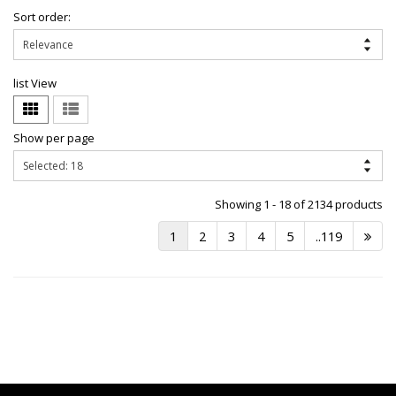
Sort order:
list View
Show per page
Showing 1 - 18 of 2134 products
1
2
3
4
5
..119