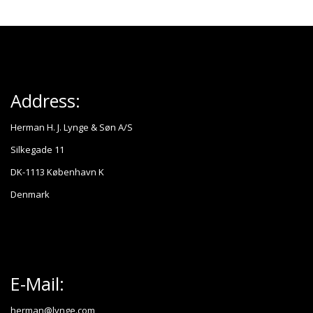
Address:
Herman H. J. Lynge & Søn A/S
Silkegade 11
DK-1113 København K
Denmark
E-Mail:
herman@lynge.com