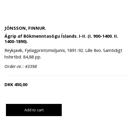
JÓNSSON, FINNUR.
Ágrip af Bókmenntasögu Íslands. I-II. (I. 900-1400. II.
1400-1890).
Reykjavik, Fjelagprintsmidjunni, 1891-92. Lille 8vo. Samtidigt
hshirtbd. 84,88 pp.
Order-nr.: 43398
DKK
450,00
Add to cart