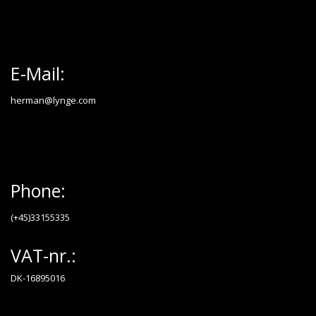
E-Mail:
herman@lynge.com
Phone:
(+45)33155335
VAT-nr.:
DK-16895016