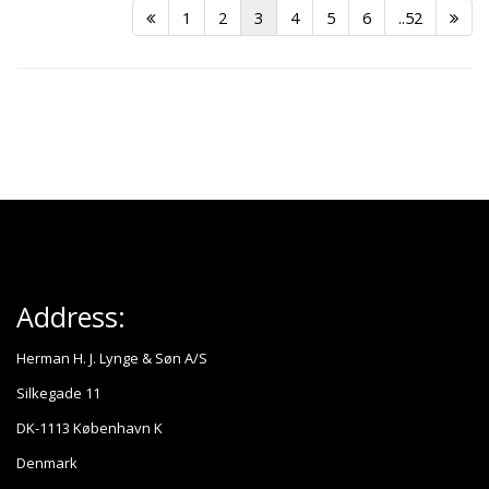
1
2
3
4
5
6
..52
Address:
Herman H. J. Lynge & Søn A/S
Silkegade 11
DK-1113 København K
Denmark