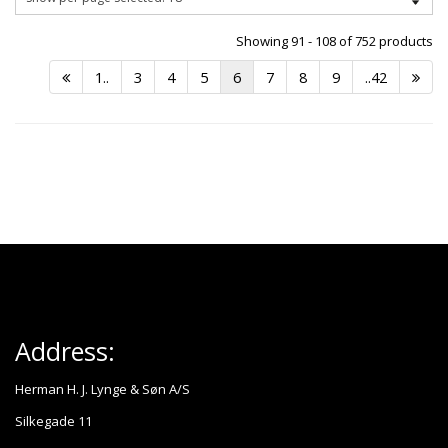
Showing 91 - 108 of 752 products
1..
3
4
5
6
7
8
9
..42
Address:
Herman H. J. Lynge & Søn A/S
Silkegade 11