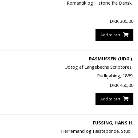
Romantik og Historie fra Dansk..
DKK
300,00
Add to cart
RASMUSSEN (UDG.).
Udtog af Langebechs Scriptores..
Rudkjøbing, 1859.
DKK
450,00
Add to cart
FUSSING, HANS H.
Herremand og Fæstebonde. Studi..