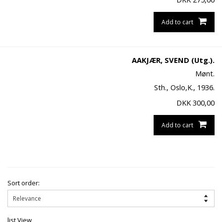
Add to cart
AAKJÆR, SVEND (Utg.).
Mønt.
Sth., Oslo,K., 1936.
DKK
300,00
Add to cart
Sort order:
list View