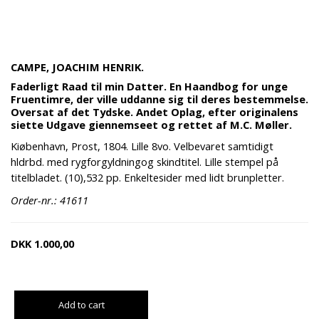
CAMPE, JOACHIM HENRIK.
Faderligt Raad til min Datter. En Haandbog for unge
Fruentimre, der ville uddanne sig til deres bestemmelse.
Oversat af det Tydske. Andet Oplag, efter originalens
siette Udgave giennemseet og rettet af M.C. Møller.
Kiøbenhavn, Prost, 1804. Lille 8vo. Velbevaret samtidigt
hldrbd. med rygforgyldningog skindtitel. Lille stempel på
titelbladet. (10),532 pp. Enkeltesider med lidt brunpletter.
Order-nr.: 41611
DKK
1.000,00
Add to cart