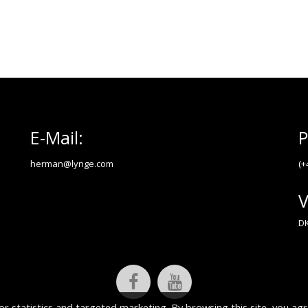
E-Mail:
P
herman@lynge.com
(+
V
DK
or statistics and targeted marketing. By browsing this site, you agr