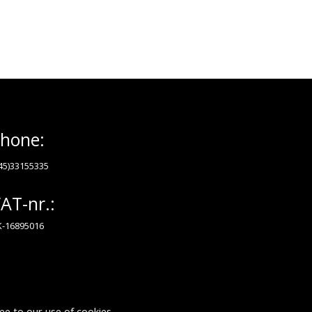
hone:
45)33155335
AT-nr.:
-16895016
ee to our use of cookies