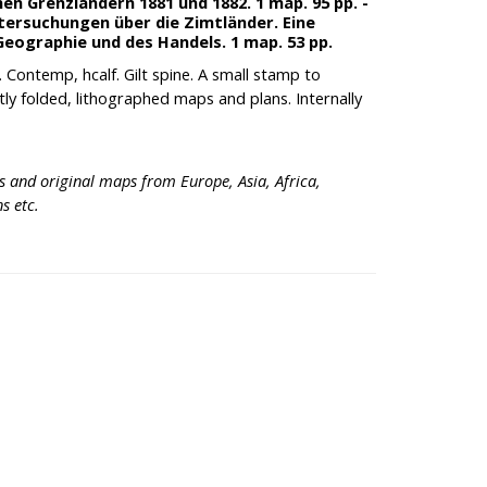
en Grenzländern 1881 und 1882. 1 map. 95 pp. -
tersuchungen über die Zimtländer. Eine
Geographie und des Handels. 1 map. 53 pp.
. Contemp, hcalf. Gilt spine. A small stamp to
tly folded, lithographed maps and plans. Internally
s and original maps from Europe, Asia, Africa,
s etc.