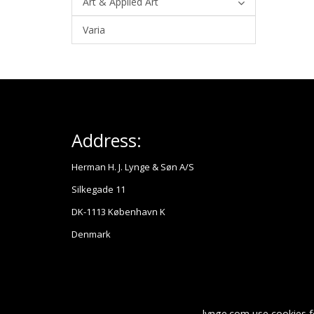
Art & Applied Art
Varia
Address:
Herman H. J. Lynge & Søn A/S
Silkegade 11
DK-1113 København K
Denmark
lynge.com use cookies f