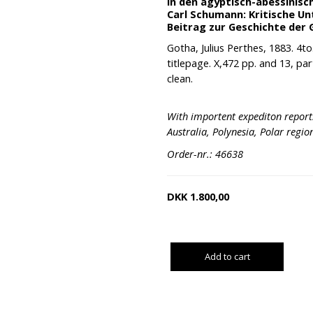
in den ägyptisch-abessinisch
Carl Schumann: Kritische Un
Beitrag zur Geschichte der 
Gotha, Julius Perthes, 1883. 4to
titlepage. X,472 pp. and 13, par
clean.
With importent expediton report
Australia, Polynesia, Polar region
Order-nr.: 46638
DKK
1.800,00
Add to cart