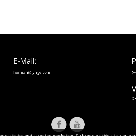
E-Mail:
P
herman@lynge.com
(+
V
DK
or statistics and targeted marketing. By browsing this site, you agr