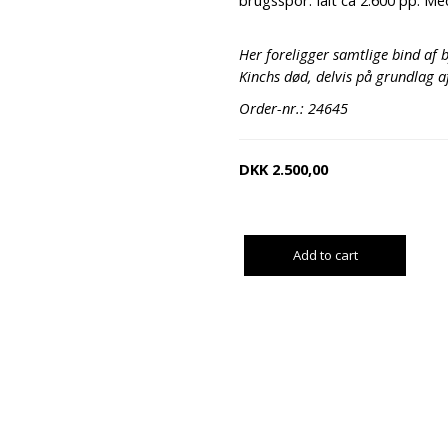
brugsspor. Ialt ca 2.600 pp. Med
Her foreligger samtlige bind af b
Kinchs død, delvis på grundlag a
Order-nr.: 24645
DKK
2.500,00
Add to cart