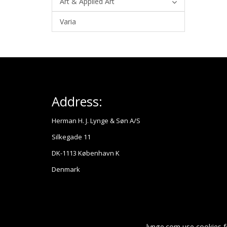
Art & Applied Art
Varia
Address:
Herman H. J. Lynge & Søn A/S
Silkegade 11
DK-1113 København K
Denmark
lynge.com use cookies f