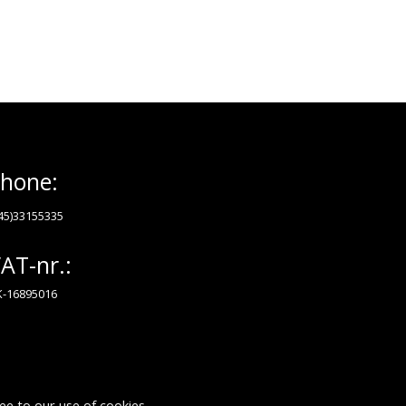
hone:
45)33155335
AT-nr.:
-16895016
ee to our use of cookies