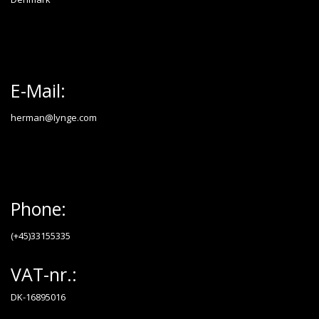
E-Mail:
herman@lynge.com
Phone:
(+45)33155335
VAT-nr.:
DK-16895016