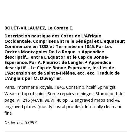
BOUËT-VILLAUMEZ, Le Comte E.
Description nautique des Cotes de L'Afrique
Occidentale, Comprises Entre le Sénégal et L'equateur;
Commencée en 1838 et Terminée en 1845. Par Les
Ordres Montagnies De La Roque. + Appendice
descriptif... entre L'Équator et le Cap de Bonne-
Esperance. Par A. Fleuriot de Langle. + Appendice
descriptif... Le Cap de Bonne-Esperance, les Iles de
L'Ascension et de Sainte-Héléne, etc. etc. Traduit de
L'Anglais par M. Duveyrier.
Paris, Imprimerie Royale, 1846. Contemp. hcalf. Spine gilt.
Wear to top of spine. Some repairs to hinges. Stamp on title-
page. VII,216;(4),VIII,98,VII,46 pp., 2 engraved maps and 42
engraved plates (mostly costal profiles). Internally clean and
fine.
Order-nr.: 53997