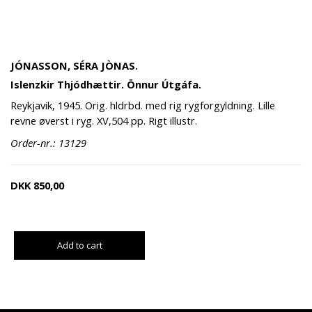
JÓNASSON, SÉRA JÒNAS.
Islenzkir Thjódhættir. Önnur Útgáfa.
Reykjavik, 1945. Orig. hldrbd. med rig rygforgyldning. Lille
revne øverst i ryg. XV,504 pp. Rigt illustr.
Order-nr.: 13129
DKK
850,00
Add to cart