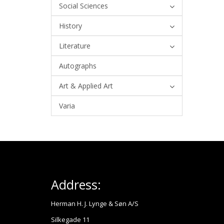
Social Sciences
History
Literature
Autographs
Art & Applied Art
Varia
Address:
Herman H. J. Lynge & Søn A/S
Silkegade 11