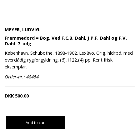
MEYER, LUDVIG.
Fremmedord = Bog. Ved F.C.B. Dahl, J.P.F. Dahl og F.V.
Dahl. 7. udg.
København, Schubothe, 1898-1902. Lex8vo. Orig. hldrbd. med
overdådig rygforgyldning. (6),1122,(4) pp. Rent frisk
eksemplar.
Order-nr.: 48454
DKK
500,00
Add to cart