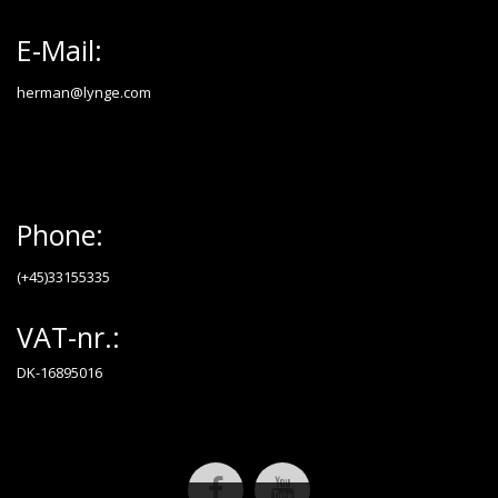
E-Mail:
herman@lynge.com
Phone:
(+45)33155335
VAT-nr.:
DK-16895016