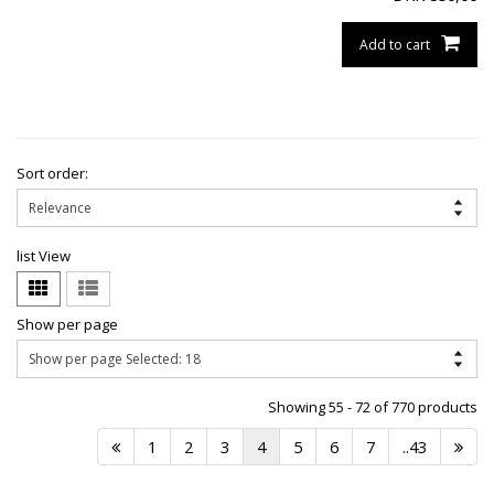
Add to cart
Sort order:
list View
Show per page
Showing 55 - 72 of 770 products
1
2
3
4
5
6
7
..43