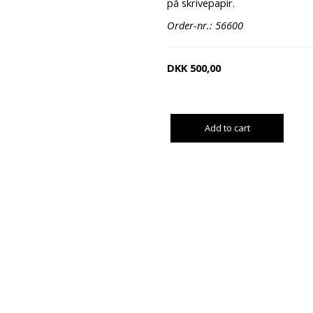
på skrivepapir.
Order-nr.: 56600
DKK
500,00
Add to cart