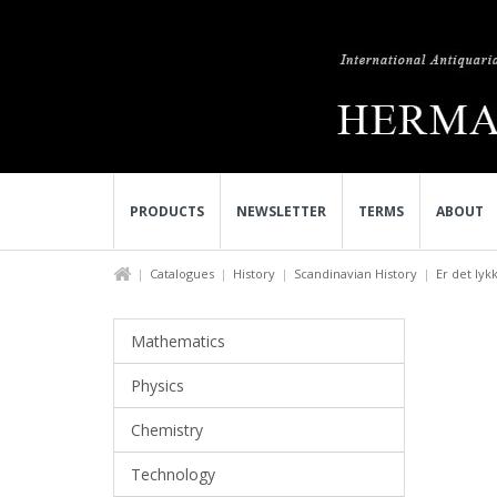
PRODUCTS
NEWSLETTER
TERMS
ABOUT
Catalogues
History
Scandinavian History
Er det lykk
Mathematics
Physics
Chemistry
Technology