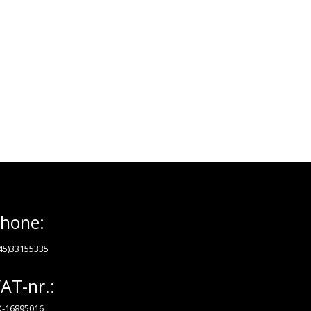
hone:
45)33155335
AT-nr.:
-16895016