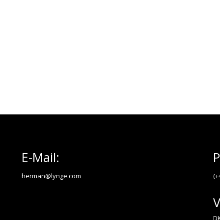
E-Mail:
P
herman@lynge.com
(+
V
DK