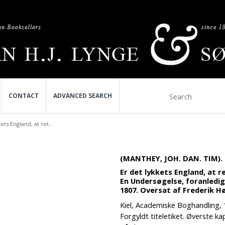
CONTACT
ADVANCED SEARCH
ets England, at ret...
(MANTHEY, JOH. DAN. TIM).
Er det lykkets England, at
En Undersøgelse, foranledig
1807. Oversat af Frederik 
Kiel, Academiske Boghandling, 1
Forgyldt titeletiket. Øverste kap