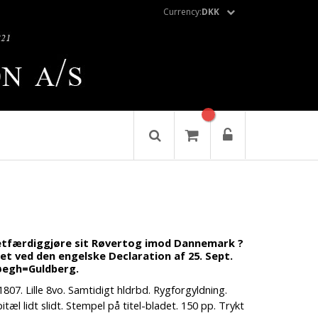
Currency:
DKK
 retfærdiggjøre sit Røvertog imod Dannemark ?
et ved den engelske Declaration af 25. Sept.
Høegh=Guldberg.
807. Lille 8vo. Samtidigt hldrbd. Rygforgyldning.
itæl lidt slidt. Stempel på titel-bladet. 150 pp. Trykt