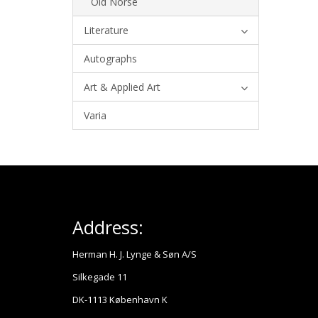
Old Norse
Literature
Autographs
Art & Applied Art
Varia
Address:
Herman H. J. Lynge & Søn A/S
Silkegade 11
DK-1113 København K