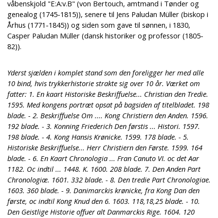
våbenskjold "E:A:v.B" (von Bertouch, amtmand i Tønder og
genealog (1745-1815)), senere til Jens Paludan Müller (biskop i
Århus (1771-1845)) og siden som gave til sønnen, i 1830,
Casper Paludan Müller (dansk historiker og professor (1805-
82)).
Yderst sjælden i komplet stand som den foreligger her med alle
10 bind, hvis trykkerhistorie strakte sig over 10 år. Værket om
fatter: 1. En kaart Historiske Beskriffuelse... Christian den Tredie.
1595. Med kongens portræt opsat på bagsiden af titelbladet. 198
blade. - 2. Beskriffuelse Om .... Kong Christiern den Anden. 1596.
192 blade. - 3. Konning Friederich Den førstis ... Histori. 1597.
198 blade. - 4. Kong Hansis Krønicke. 1599. 178 blade. - 5.
Historiske Beskriffuelse... Herr Christiern den Første. 1599. 164
blade. - 6. En Kaart Chronologia ... Fran Canuto VI. oc det Aar
1182. Oc indtil ... 1448. K. 1600. 208 blade. 7. Den Anden Part
Chronologiæ. 1601. 332 blade. - 8. Den tredie Part Chronologiae.
1603. 360 blade. - 9. Danimarckis krønicke, fra Kong Dan den
første, oc indtil Kong Knud den 6. 1603. 118,18,25 blade. - 10.
Den Geistlige Historie offuer alt Danmarckis Rige. 1604. 120