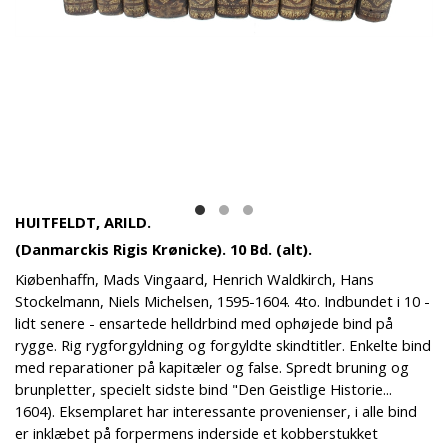
HUITFELDT, ARILD.
(Danmarckis Rigis Krønicke). 10 Bd. (alt).
Kiøbenhaffn, Mads Vingaard, Henrich Waldkirch, Hans
Stockelmann, Niels Michelsen, 1595-1604. 4to. Indbundet i 10 -
lidt senere - ensartede helldrbind med ophøjede bind på
rygge. Rig rygforgyldning og forgyldte skindtitler. Enkelte bind
med reparationer på kapitæler og false. Spredt bruning og
brunpletter, specielt sidste bind "Den Geistlige Historie...
1604). Eksemplaret har interessante provenienser, i alle bind
er inklæbet på forpermens inderside et kobberstukket