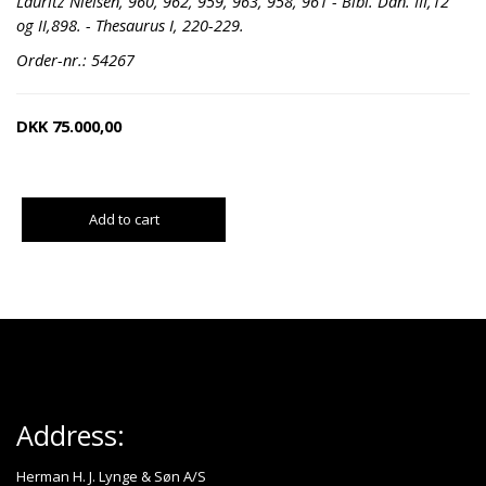
Lauritz Nielsen, 960, 962, 959, 963, 958, 961 - Bibl. Dan. III,12
og II,898. - Thesaurus I, 220-229.
Order-nr.: 54267
DKK
75.000,00
Add to cart
Address:
Herman H. J. Lynge & Søn A/S