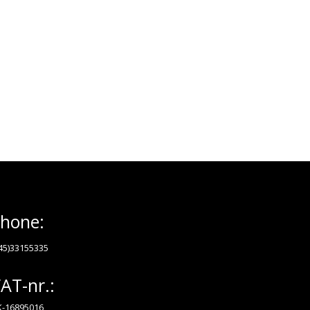
hone:
45)33155335
AT-nr.:
-16895016