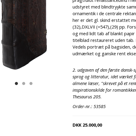
pragtfuldt renaissancebind i h
udstyret med blindtryykte sa
ornamentik i de centrale rektan
her er det gl. skind erstattet m
(32),DXLVII (=547),(29) pp. Fors
og med lidt tab af blankt papir 
titelblad restaureret uden tab.
Vedels portræt på bagsiden, de
udmærket og ganske rent eksem
2. udgaven af den første dansk
sprog og litteratur, idet værket 
almene læser, "skrevet på et rent
inspirationskilde for romantikken
Thesaurus 205.
Order-nr.: 53585
DKK
25.000,00