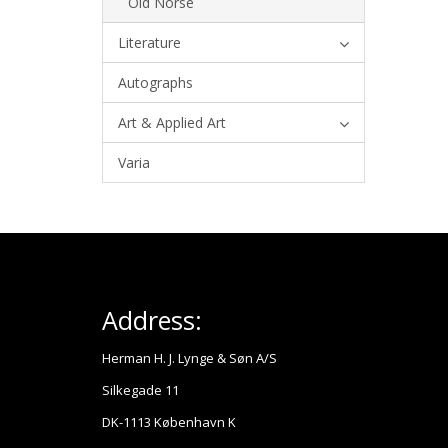
Old Norse
Literature
Autographs
Art & Applied Art
Varia
Address:
Herman H. J. Lynge & Søn A/S
Silkegade 11
DK-1113 København K