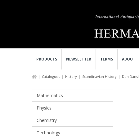
PRODUCTS
NEWSLETTER
TERMS
ABOUT
Catalogues
History
Scandinavian History
Den Dansk
Mathematics
Physics
Chemistry
Technology