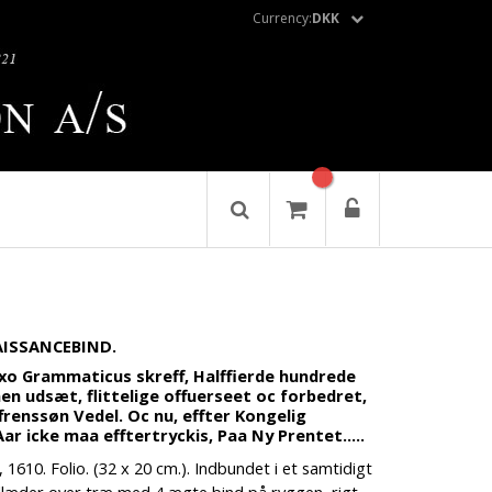
Currency:
DKK
AISSANCEBIND.
o Grammaticus skreff, Halffierde hundrede
nen udsæt, flittelige offuerseet oc forbedret,
renssøn Vedel. Oc nu, effter Kongelig
Aar icke maa efftertryckis, Paa Ny Prentet.....
1610. Folio. (32 x 20 cm.). Indbundet i et samtidigt