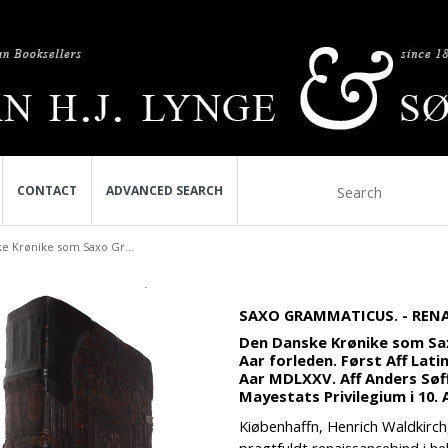
CONTACT
ADVANCED SEARCH
e Krønike som Saxo Gr...
SAXO GRAMMATICUS. - REN
Den Danske Krønike som Sax
Aar forleden. Først Aff Lati
Aar MDLXXV. Aff Anders Søff
Mayestats Privilegium i 10. 
Kiøbenhaffn, Henrich Waldkirch, 