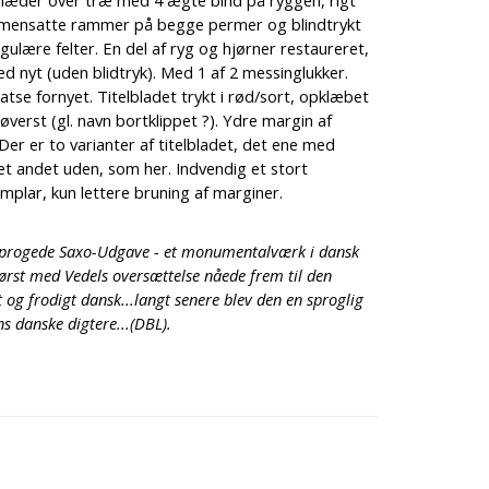
ellæder over træ med 4 ægte bind på ryggen, rigt
mmensatte rammer på begge permer og blindtrykt
gulære felter. En del af ryg og hjørner restaureret,
ed nyt (uden blidtryk). Med 1 af 2 messinglukker.
atse fornyet. Titelbladet trykt i rød/sort, opklæbet
øverst (gl. navn bortklippet ?). Ydre margin af
 Der er to varianter af titelbladet, det ene med
t andet uden, som her. Indvendig et stort
plar, kun lettere bruning af marginer.
-sprogede Saxo-Udgave - et monumentalværk i dansk
først med Vedels oversættelse nåede frem til den
 og frodigt dansk...langt senere blev den en sproglig
s danske digtere...(DBL).