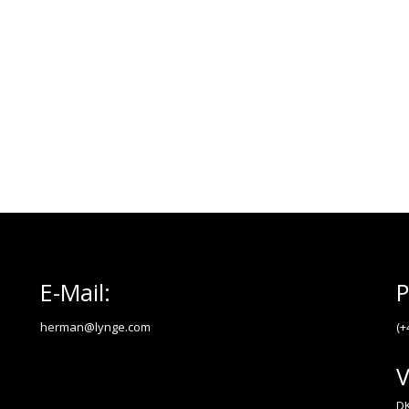
E-Mail:
P
herman@lynge.com
(+
V
DK