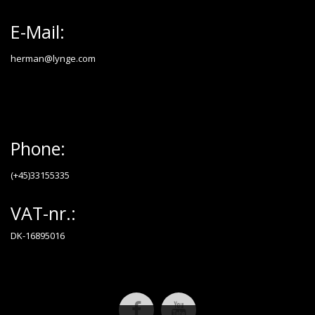
E-Mail:
herman@lynge.com
Phone:
(+45)33155335
VAT-nr.:
DK-16895016