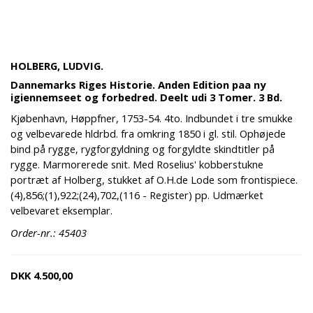
HOLBERG, LUDVIG.
Dannemarks Riges Historie. Anden Edition paa ny
igiennemseet og forbedred. Deelt udi 3 Tomer. 3 Bd.
Kjøbenhavn, Høppfner, 1753-54. 4to. Indbundet i tre smukke
og velbevarede hldrbd. fra omkring 1850 i gl. stil. Ophøjede
bind på rygge, rygforgyldning og forgyldte skindtitler på
rygge. Marmorerede snit. Med Roselius' kobberstukne
portræt af Holberg, stukket af O.H.de Lode som frontispiece.
(4),856;(1),922;(24),702,(116 - Register) pp. Udmærket
velbevaret eksemplar.
Order-nr.: 45403
DKK
4.500,00