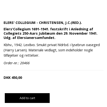
ELERS' COLLEGIUM - CHRISTENSEN, J.C.(RED.).
Elers'Collegium 1691-1941. festskrift i Anledning af
Collegiets 250-Aars Jubilæum den 29. November 1941.
Udg. af Elersianersamfundet.
Kbhv., 1942. Lex8vo. Smukt privat hldrbd. i lysebrun oaseged
(Harry Larsen). Materiale vedlagt, som indeholder nogle
tilføjelser og rettelser.
Order-nr.: 20466
DKK
450,00
Add to cart