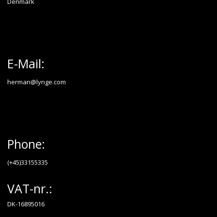
Denmark
E-Mail:
herman@lynge.com
Phone:
(+45)33155335
VAT-nr.:
DK-16895016