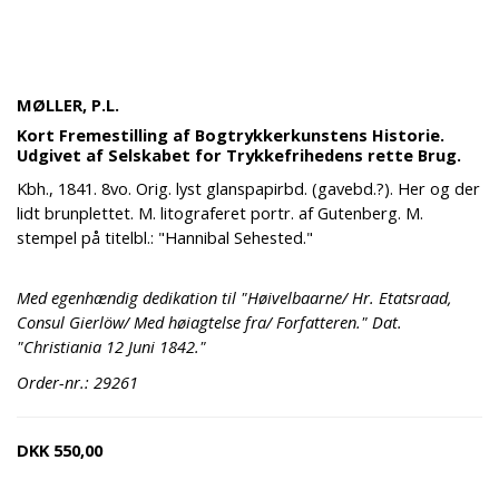
MØLLER, P.L.
Kort Fremestilling af Bogtrykkerkunstens Historie.
Udgivet af Selskabet for Trykkefrihedens rette Brug.
Kbh., 1841. 8vo. Orig. lyst glanspapirbd. (gavebd.?). Her og der
lidt brunplettet. M. litograferet portr. af Gutenberg. M.
stempel på titelbl.: "Hannibal Sehested."
Med egenhændig dedikation til "Høivelbaarne/ Hr. Etatsraad,
Consul Gierlöw/ Med høiagtelse fra/ Forfatteren." Dat.
"Christiania 12 Juni 1842."
Order-nr.: 29261
DKK
550,00