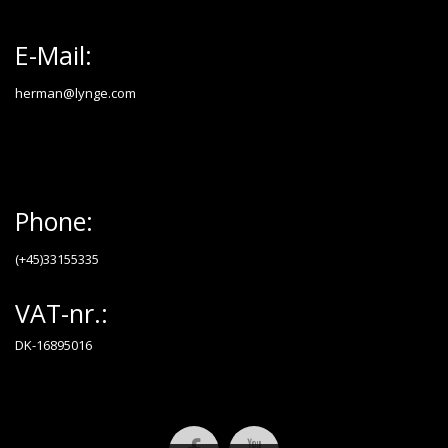
E-Mail:
herman@lynge.com
Phone:
(+45)33155335
VAT-nr.:
DK-16895016