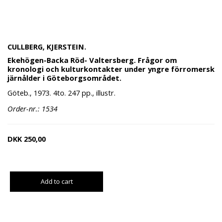
CULLBERG, KJERSTEIN.
Ekehögen-Backa Röd- Valtersberg. Frågor om
kronologi och kulturkontakter under yngre förromersk
järnålder i Göteborgsområdet.
Göteb., 1973. 4to. 247 pp., illustr.
Order-nr.: 1534
DKK
250,00
Add to cart