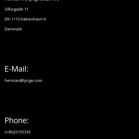
Silkegade 11
DK-1113 København K
Denmark
E-Mail:
herman@lynge.com
Phone:
(+45)33155335