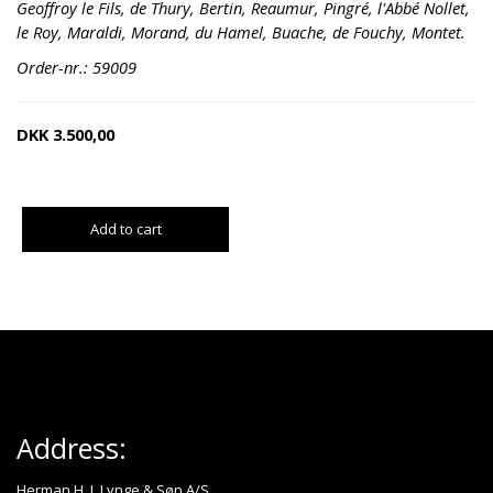
Geoffroy le Fils, de Thury, Bertin, Reaumur, Pingré, l'Abbé Nollet,
le Roy, Maraldi, Morand, du Hamel, Buache, de Fouchy, Montet.
Order-nr.: 59009
DKK
3.500,00
Add to cart
Address:
Herman H. J. Lynge & Søn A/S