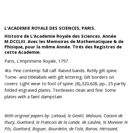
L'ACADEMIE ROYALE DES SCIENCES, PARIS.
Histoire de L'Academie Royale des Sciences. Année
M.DCCLIII. Avec les Memoires de Mathematiquee & de
Phisique, pour la même Année. Tirés des Registres de
cette Academie.
Paris, L'Imprimerie Royale, 1757.
4to. Fine contemp. full calf. Raised bands. Richly gilt spine.
Tome- and titlelabels with gilt lettering. Gilt borders on
covers. Light wear to foot of spine. (8),320,628, pp., 25 partly
folded engraved plates. Textleaves clean and fine. Some
plates with a faint dampstain.
With original papers by: Lietaud, le Gentil, Malouin, Cassini de
thury, Guettard, le Francois de la Lande, de Lasône, le Monnier le
Fils, Guettard, Boguer, Bourdelin, de l'isle, Baron, Hérissant,