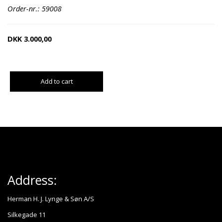
Order-nr.: 59008
DKK
3.000,00
Add to cart
Address:
Herman H. J. Lynge & Søn A/S
Silkegade 11