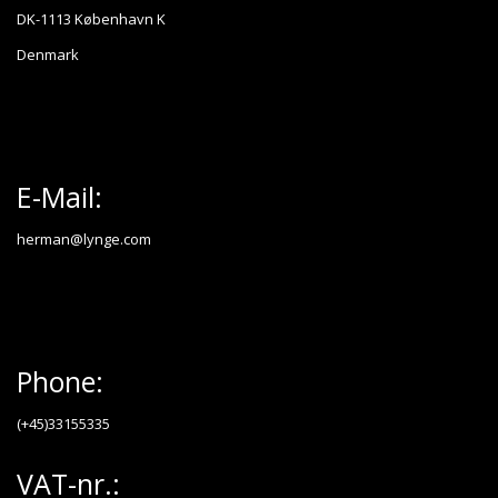
DK-1113 København K
Denmark
E-Mail:
herman@lynge.com
Phone:
(+45)33155335
VAT-nr.: