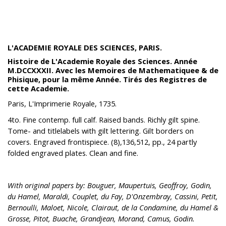
L'ACADEMIE ROYALE DES SCIENCES, PARIS.
Histoire de L'Academie Royale des Sciences. Année
M.DCCXXXII. Avec les Memoires de Mathematiquee & de
Phisique, pour la même Année. Tirés des Registres de
cette Academie.
Paris, L'Imprimerie Royale, 1735.
4to. Fine contemp. full calf. Raised bands. Richly gilt spine.
Tome- and titlelabels with gilt lettering. Gilt borders on
covers. Engraved frontispiece. (8),136,512, pp., 24 partly
folded engraved plates. Clean and fine.
With original papers by: Bouguer, Maupertuis, Geoffroy, Godin,
du Hamel, Maraldi, Couplet, du Fay, D'Onzembray, Cassini, Petit,
Bernoulli, Maloet, Nicole, Clairaut, de la Condamine, du Hamel &
Grosse, Pitot, Buache, Grandjean, Morand, Camus, Godin.