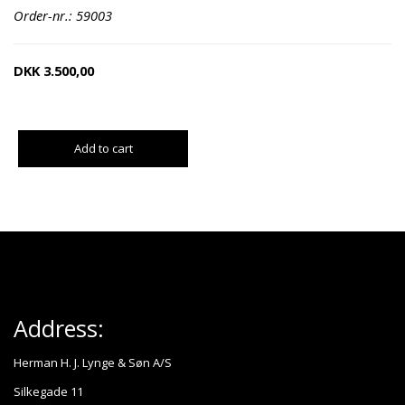
Order-nr.: 59003
DKK
3.500,00
Add to cart
Address:
Herman H. J. Lynge & Søn A/S
Silkegade 11