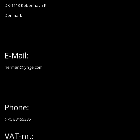
DK-1113 København K
Denmark
E-Mail:
herman@lynge.com
Phone:
(+45)33155335
VAT-nr.: