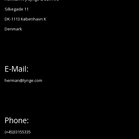
Silkegade 11
DK-1113 København K
Denmark
E-Mail:
herman@lynge.com
Phone:
(+45)33155335