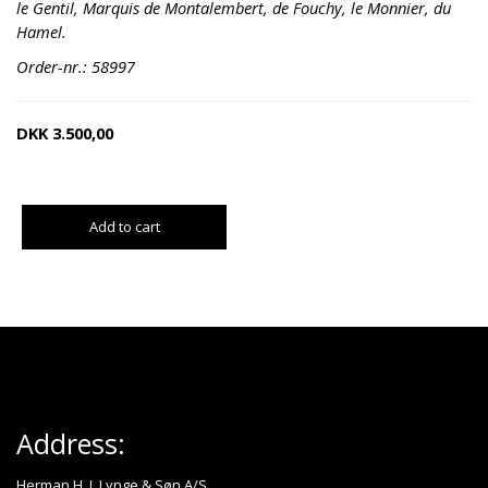
le Gentil, Marquis de Montalembert, de Fouchy, le Monnier, du
Hamel.
Order-nr.: 58997
DKK
3.500,00
Add to cart
Address:
Herman H. J. Lynge & Søn A/S