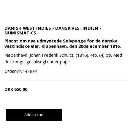
DANISH WEST INDIES - DANSK VESTINDIEN -
NUMISMATICS.
Placat om nye udmyntede Sølvpenge for de danske
vestindiske Øer. Kiøbenhavn, den 20de ecember 1816.
Kiøbenhavn, Johan Frederik Schultz, (1816). 4to. (4) pp. Med
det kongelige laksegl under papir.
Order-nr.: 47814
DKK
650,00
Add to cart